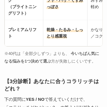
グ
ツヤ・ハリ・くすみ
みずみず
（ブライトニン
っぽさ
軽め
グリフト）
プレミアムリフ
乾燥・たるみ・しっ
かなりし
ト
とり感重視
／コクあ
※40代は「全部少しずつ」よりも、
今いちばん気に
なる悩みを1つ決めて選ぶ
方が失敗しにくいです。
【3分診断】あなたに合うコラリッチは
どれ？
下の質問に
YES / NO
で答えていくだけで、