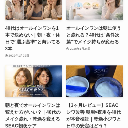
40代はオールインワンを1
オールインワンは朝に使う
本で決めない｜朝・夜・休
と崩れる？40代は“条件次
日で“選ぶ基準”と向いてる
第”でメイク持ちが変わる
3本
2026年1月24日
2026年1月25日
朝と夜でオールインワンは
【3ヶ月レビュー】SEAC
変えた方がいい？｜40代の
シワ改善 朝用×夜用を40代
メイク崩れ・乾燥を変える
が本音検証｜乾燥小ジワと
SEAC朝夜ケア
日中の安定はどう？