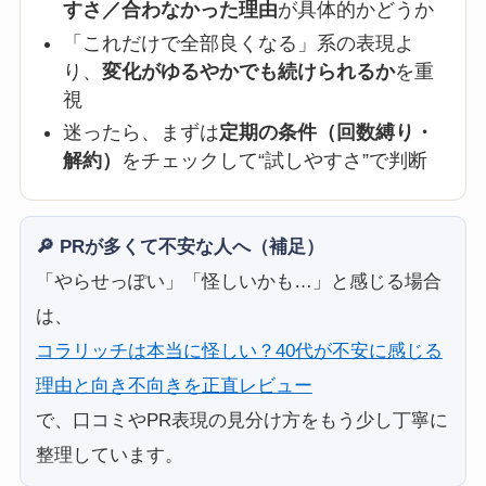
すさ／合わなかった理由
が具体的かどうか
「これだけで全部良くなる」系の表現よ
り、
変化がゆるやかでも続けられるか
を重
視
迷ったら、まずは
定期の条件（回数縛り・
解約）
をチェックして“試しやすさ”で判断
🔎 PRが多くて不安な人へ（補足）
「やらせっぽい」「怪しいかも…」と感じる場合
は、
コラリッチは本当に怪しい？40代が不安に感じる
理由と向き不向きを正直レビュー
で、口コミやPR表現の見分け方をもう少し丁寧に
整理しています。