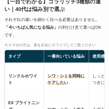
【一目でわかる】コラリッチ3種類の違
い｜40代は悩み別で選ぶ
それぞれの違いを細かく比べる必要はありません。
「今いちばん気になる悩み」
の列だけ見て選べばOK
です。
※スマホの方は、表を左右にスワイプしてご覧ください
タイプ
一番向いている悩み
使用感の
リンクルホワイ
シワ・シミを同時に
しっとり
ト
ケアしたい
つきにく
EX ブライトニン