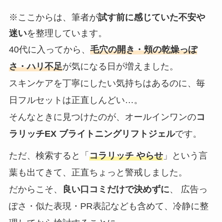
※ここからは、筆者が
試す前に感じていた不安や
迷い
を整理しています。
40代に入ってから、
毛穴の開き・頬の乾燥っぽ
さ・ハリ不足
が気になる日が増えました。
スキンケアを丁寧にしたい気持ちはあるのに、毎
日フルセットは正直しんどい…。
そんなときに見つけたのが、オールインワンの
コ
ラリッチEX ブライトニングリフトジェル
です。
ただ、検索すると「
コラリッチ やらせ
」という言
葉も出てきて、正直ちょっと警戒しました。
だからこそ、
良い口コミだけで決めずに
、 広告っ
ぽさ・似た表現・PR表記なども含めて、冷静に整