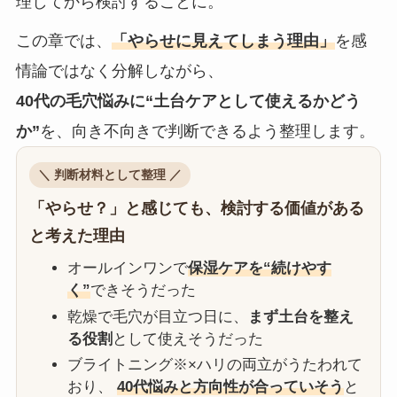
理してから検討することに。
この章では、
「やらせに見えてしまう理由」
を感
情論ではなく分解しながら、
40代の毛穴悩みに“土台ケアとして使えるかどう
か”
を、向き不向きで判断できるよう整理します。
＼ 判断材料として整理 ／
「やらせ？」と感じても、検討する価値がある
と考えた理由
オールインワンで
保湿ケアを“続けやす
く”
できそうだった
乾燥で毛穴が目立つ日に、
まず土台を整え
る役割
として使えそうだった
ブライトニング※×ハリの両立がうたわれて
おり、
40代悩みと方向性が合っていそう
と