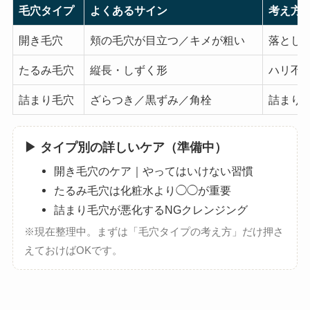
毛穴タイプ
よくあるサイン
考え方
開き毛穴
頬の毛穴が目立つ／キメが粗い
落とし
たるみ毛穴
縦長・しずく形
ハリ不
詰まり毛穴
ざらつき／黒ずみ／角栓
詰まり
▶ タイプ別の詳しいケア（準備中）
開き毛穴のケア｜やってはいけない習慣
たるみ毛穴は化粧水より◯◯が重要
詰まり毛穴が悪化するNGクレンジング
※現在整理中。まずは「毛穴タイプの考え方」だけ押さ
えておけばOKです。