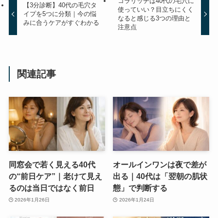
コラリッチは40代の毛穴に
【3分診断】40代の毛穴タ
使っていい？目立ちにくく
イプを5つに分類｜今の悩
なると感じる3つの理由と
みに合うケアがすぐわかる
注意点
関連記事
同窓会で若く見える40代
オールインワンは夜で差が
の“前日ケア”｜老けて見え
出る｜40代は「翌朝の肌状
るのは当日ではなく前日
態」で判断する
2026年1月26日
2026年1月24日